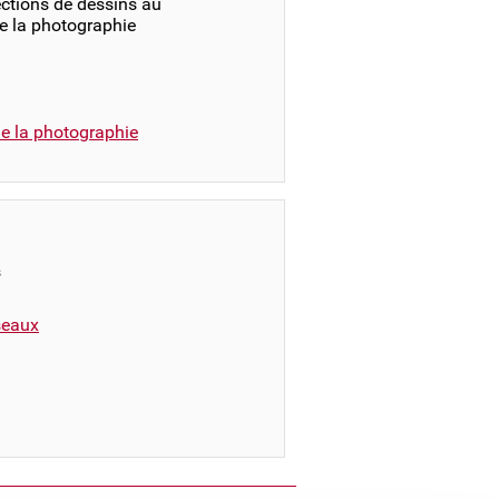
ections de dessins au
e la photographie
e la photographie
s
éseaux