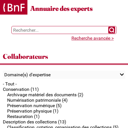
Gestion des cookies
Annuaire des experts
Chercher 
Recherche avancée >
Collaborateurs
Domaine(s) d'expertise
- Tout -
Conservation (11)
Archivage matériel des documents (2)
Numérisation patrimoniale (4)
Préservation numérique (5)
Préservation physique (1)
Restauration (1)
Description des collections (13)
Classification, cotation, organisation des collections (5)