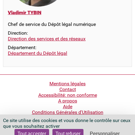
Vladimir TYBIN
Chef de service du Dépôt légal numérique
Direction:
Direction des services et des réseaux
Département:
Département du Dépôt légal
Pied
Mentions légales
Contact
de
Accessibilité: non conforme
page
A propos
Aide
Conditions Générales d'Utilisation
Ce site utilise des cookies et vous donne le contrôle sur ceux
Bibliothèque nationale de France
que vous souhaitez activer
Quai François Mauriac
75706 Paris Cedex 13 - France
Tout accepter
Tout refuser
Personnaliser