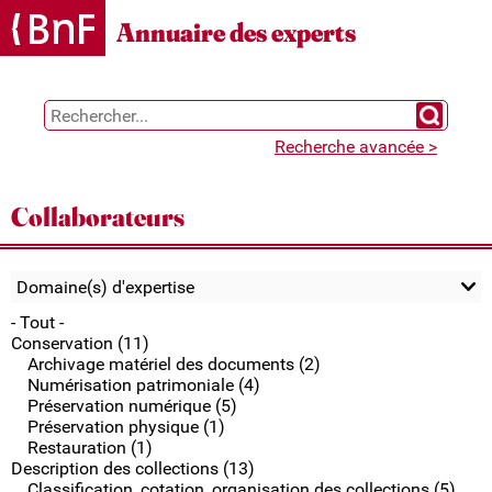
Gestion des cookies
Annuaire des experts
Chercher 
Recherche avancée >
Collaborateurs
Domaine(s) d'expertise
- Tout -
Conservation (11)
Archivage matériel des documents (2)
Numérisation patrimoniale (4)
Préservation numérique (5)
Préservation physique (1)
Restauration (1)
Description des collections (13)
Classification, cotation, organisation des collections (5)