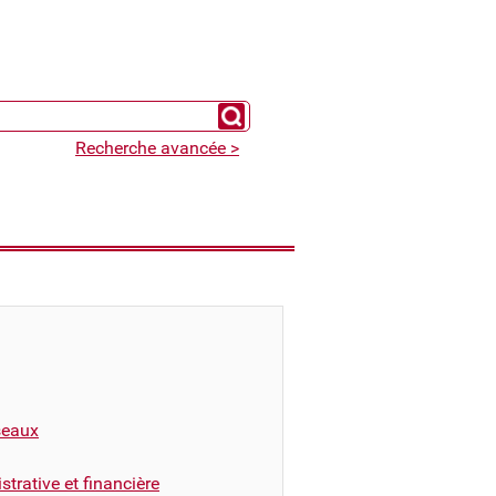
Chercher un expert
Recherche avancée >
éseaux
trative et financière