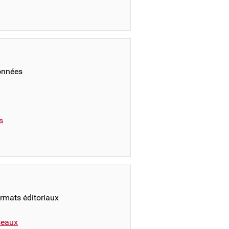
onnées
s
ormats éditoriaux
éseaux