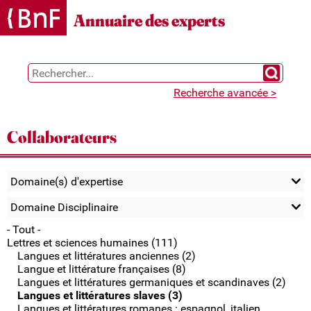
Gestion des cookies
Annuaire des experts
Chercher 
Recherche avancée >
Collaborateurs
Domaine(s) d'expertise
Domaine Disciplinaire
- Tout -
Lettres et sciences humaines (111)
Langues et littératures anciennes (2)
Langue et littérature françaises (8)
Langues et littératures germaniques et scandinaves (2)
Langues et littératures slaves (3)
Langues et littératures romanes : espagnol, italien,