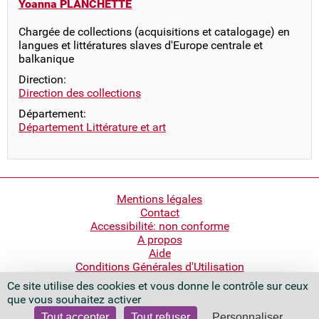
Yoanna PLANCHETTE
Chargée de collections (acquisitions et catalogage) en
langues et littératures slaves d'Europe centrale et
balkanique
Direction:
Direction des collections
Département:
Département Littérature et art
Pied
Mentions légales
Contact
de
Accessibilité: non conforme
page
A propos
Aide
Conditions Générales d'Utilisation
Ce site utilise des cookies et vous donne le contrôle sur ceux
Bibliothèque nationale de France
que vous souhaitez activer
Quai François Mauriac
75706 Paris Cedex 13 - France
Tout accepter
Tout refuser
Personnaliser