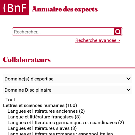
Gestion des cookies
Annuaire des experts
Chercher 
Recherche avancée >
Collaborateurs
Domaine(s) d'expertise
Domaine Disciplinaire
- Tout -
Lettres et sciences humaines (100)
Langues et littératures anciennes (2)
Langue et littérature françaises (8)
Langues et littératures germaniques et scandinaves (2)
Langues et littératures slaves (3)
Langues et littératures romanes : espagnol, italien,