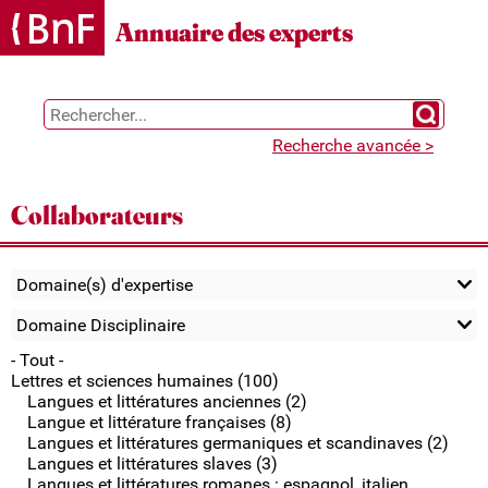
Gestion des cookies
Annuaire des experts
Chercher 
Recherche avancée >
Collaborateurs
Domaine(s) d'expertise
Domaine Disciplinaire
- Tout -
Lettres et sciences humaines (100)
Langues et littératures anciennes (2)
Langue et littérature françaises (8)
Langues et littératures germaniques et scandinaves (2)
Langues et littératures slaves (3)
Langues et littératures romanes : espagnol, italien,