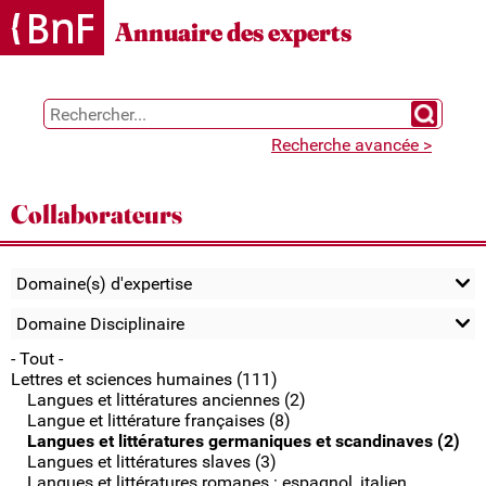
Gestion des cookies
Annuaire des experts
Chercher 
Recherche avancée >
Collaborateurs
Domaine(s) d'expertise
Domaine Disciplinaire
- Tout -
Lettres et sciences humaines (111)
Langues et littératures anciennes (2)
Langue et littérature françaises (8)
Langues et littératures germaniques et scandinaves (2)
Langues et littératures slaves (3)
Langues et littératures romanes : espagnol, italien,