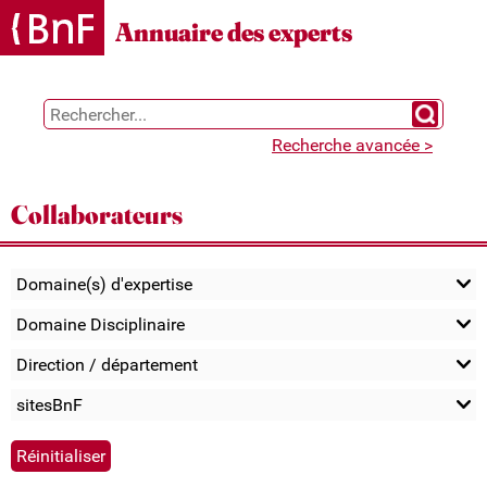
Gestion des cookies
Annuaire des experts
Chercher 
Recherche avancée >
Collaborateurs
Domaine(s) d'expertise
Domaine Disciplinaire
Direction / département
sitesBnF