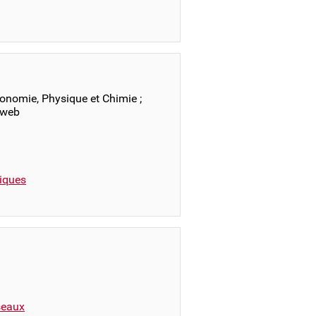
onomie, Physique et Chimie ;
 web
iques
éseaux