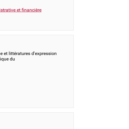
trative et financière
 et littératures d'expression
fique du