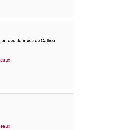
ation des données de Gallica
éseaux
éseaux