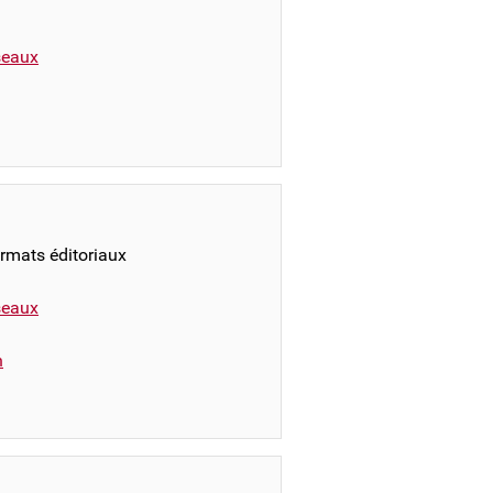
éseaux
ormats éditoriaux
éseaux
n