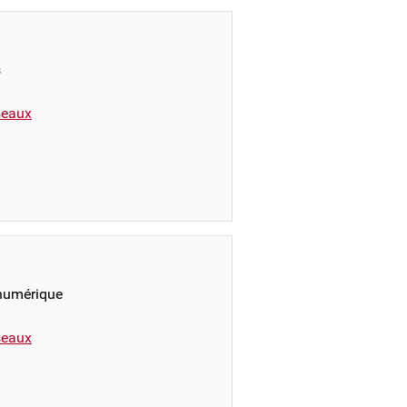
s
éseaux
 numérique
éseaux