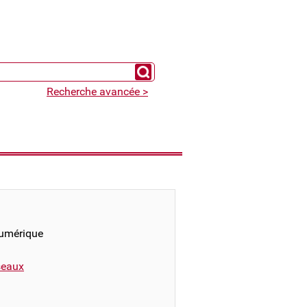
Chercher un expert
Recherche avancée >
numérique
éseaux