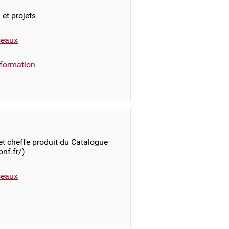
 et projets
éseaux
formation
et cheffe produit du Catalogue
bnf.fr/)
éseaux