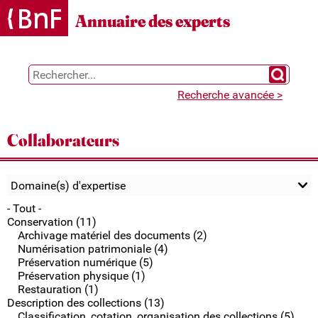
Gestion des cookies
Annuaire des experts
Chercher 
Recherche avancée >
Collaborateurs
Domaine(s) d'expertise
- Tout -
Conservation (11)
Archivage matériel des documents (2)
Numérisation patrimoniale (4)
Préservation numérique (5)
Préservation physique (1)
Restauration (1)
Description des collections (13)
Classification, cotation, organisation des collections (5)