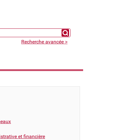
Chercher un expert
Recherche avancée >
éseaux
trative et financière