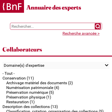
Gestion des cookies
Annuaire des experts
Chercher 
Recherche avancée >
Collaborateurs
Domaine(s) d'expertise
- Tout -
Conservation (11)
Archivage matériel des documents (2)
Numérisation patrimoniale (4)
Préservation numérique (5)
Préservation physique (1)
Restauration (1)
Description des collections (13)
Classification, cotation, organisation des collections (5)