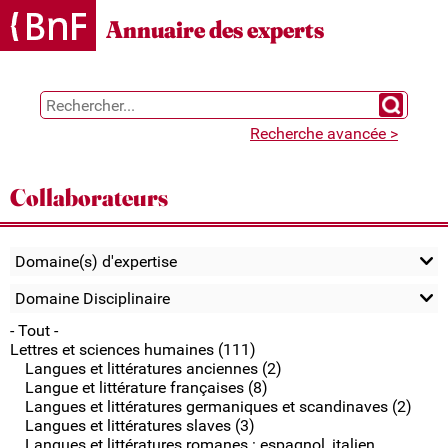
Gestion des cookies
Annuaire des experts
Chercher 
Recherche avancée >
Collaborateurs
Domaine(s) d'expertise
Domaine Disciplinaire
- Tout -
Lettres et sciences humaines (111)
Langues et littératures anciennes (2)
Langue et littérature françaises (8)
Langues et littératures germaniques et scandinaves (2)
Langues et littératures slaves (3)
Langues et littératures romanes : espagnol, italien,