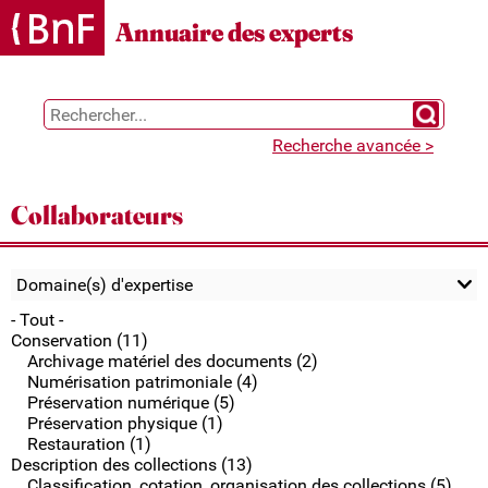
Gestion des cookies
Annuaire des experts
Chercher 
Recherche avancée >
Collaborateurs
Domaine(s) d'expertise
- Tout -
Conservation (11)
Archivage matériel des documents (2)
Numérisation patrimoniale (4)
Préservation numérique (5)
Préservation physique (1)
Restauration (1)
Description des collections (13)
Classification, cotation, organisation des collections (5)