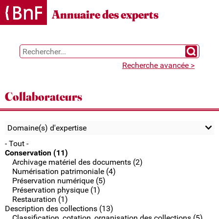
Gestion des cookies
Annuaire des experts
Chercher 
Recherche avancée >
Collaborateurs
Domaine(s) d'expertise
- Tout -
Conservation (11)
Archivage matériel des documents (2)
Numérisation patrimoniale (4)
Préservation numérique (5)
Préservation physique (1)
Restauration (1)
Description des collections (13)
Classification, cotation, organisation des collections (5)