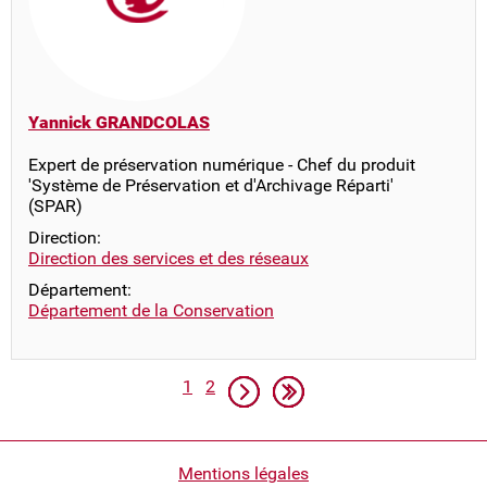
Yannick GRANDCOLAS
Expert de préservation numérique - Chef du produit
'Système de Préservation et d'Archivage Réparti'
(SPAR)
Direction:
Direction des services et des réseaux
Département:
Département de la Conservation
Pagination
Page
Page
Page suivante
Dernière page
1
2
Pied
Mentions légales