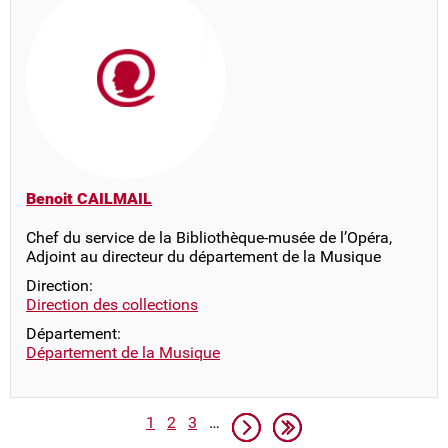
Benoit CAILMAIL
Chef du service de la Bibliothèque-musée de l’Opéra,
Adjoint au directeur du département de la Musique
Direction:
Direction des collections
Département:
Département de la Musique
Pagination
Page
Page
Page
Page suivante
Dernière page
1
2
3
…