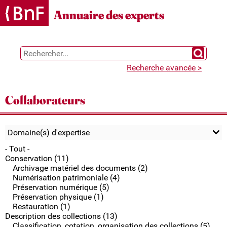
Gestion des cookies
Annuaire des experts
Chercher 
Recherche avancée >
Collaborateurs
Domaine(s) d'expertise
- Tout -
Conservation (11)
Archivage matériel des documents (2)
Numérisation patrimoniale (4)
Préservation numérique (5)
Préservation physique (1)
Restauration (1)
Description des collections (13)
Classification, cotation, organisation des collections (5)