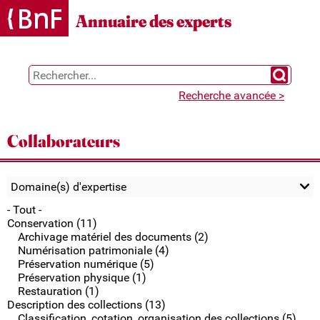
Gestion des cookies
Annuaire des experts
Chercher 
Recherche avancée >
Collaborateurs
Domaine(s) d'expertise
- Tout -
Conservation (11)
Archivage matériel des documents (2)
Numérisation patrimoniale (4)
Préservation numérique (5)
Préservation physique (1)
Restauration (1)
Description des collections (13)
Classification, cotation, organisation des collections (5)