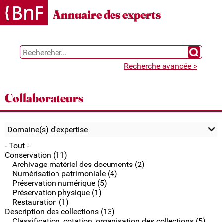
Gestion des cookies
Annuaire des experts
Chercher 
Recherche avancée >
Collaborateurs
Domaine(s) d'expertise
- Tout -
Conservation (11)
Archivage matériel des documents (2)
Numérisation patrimoniale (4)
Préservation numérique (5)
Préservation physique (1)
Restauration (1)
Description des collections (13)
Classification, cotation, organisation des collections (5)