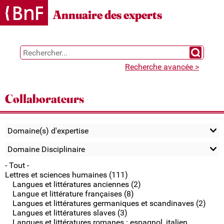
Gestion des cookies
Annuaire des experts
Chercher 
Recherche avancée >
Collaborateurs
Domaine(s) d'expertise
Domaine Disciplinaire
- Tout -
Lettres et sciences humaines (111)
Langues et littératures anciennes (2)
Langue et littérature françaises (8)
Langues et littératures germaniques et scandinaves (2)
Langues et littératures slaves (3)
Langues et littératures romanes : espagnol, italien,