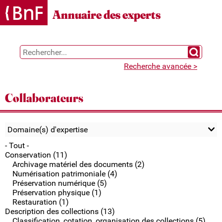
Gestion des cookies
Annuaire des experts
Chercher 
Recherche avancée >
Collaborateurs
Domaine(s) d'expertise
- Tout -
Conservation (11)
Archivage matériel des documents (2)
Numérisation patrimoniale (4)
Préservation numérique (5)
Préservation physique (1)
Restauration (1)
Description des collections (13)
Classification, cotation, organisation des collections (5)