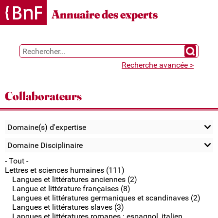
Gestion des cookies
Annuaire des experts
Chercher 
Recherche avancée >
Collaborateurs
Domaine(s) d'expertise
Domaine Disciplinaire
- Tout -
Lettres et sciences humaines (111)
Langues et littératures anciennes (2)
Langue et littérature françaises (8)
Langues et littératures germaniques et scandinaves (2)
Langues et littératures slaves (3)
Langues et littératures romanes : espagnol, italien,