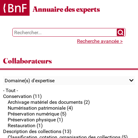
Gestion des cookies
Annuaire des experts
Chercher 
Recherche avancée >
Collaborateurs
Domaine(s) d'expertise
- Tout -
Conservation (11)
Archivage matériel des documents (2)
Numérisation patrimoniale (4)
Préservation numérique (5)
Préservation physique (1)
Restauration (1)
Description des collections (13)
Classification, cotation, organisation des collections (5)