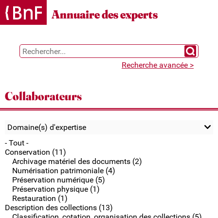
Gestion des cookies
Annuaire des experts
Chercher 
Recherche avancée >
Collaborateurs
Domaine(s) d'expertise
- Tout -
Conservation (11)
Archivage matériel des documents (2)
Numérisation patrimoniale (4)
Préservation numérique (5)
Préservation physique (1)
Restauration (1)
Description des collections (13)
Classification, cotation, organisation des collections (5)