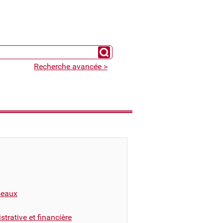
Chercher un expert
Recherche avancée >
éseaux
trative et financière