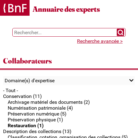
Gestion des cookies
Annuaire des experts
Chercher 
Recherche avancée >
Collaborateurs
Domaine(s) d'expertise
- Tout -
Conservation (11)
Archivage matériel des documents (2)
Numérisation patrimoniale (4)
Préservation numérique (5)
Préservation physique (1)
Restauration (1)
Description des collections (13)
Classification, cotation, organisation des collections (5)