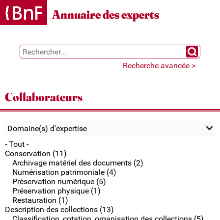
Gestion des cookies
Annuaire des experts
Chercher 
Recherche avancée >
Collaborateurs
Domaine(s) d'expertise
- Tout -
Conservation (11)
Archivage matériel des documents (2)
Numérisation patrimoniale (4)
Préservation numérique (5)
Préservation physique (1)
Restauration (1)
Description des collections (13)
Classification, cotation, organisation des collections (5)