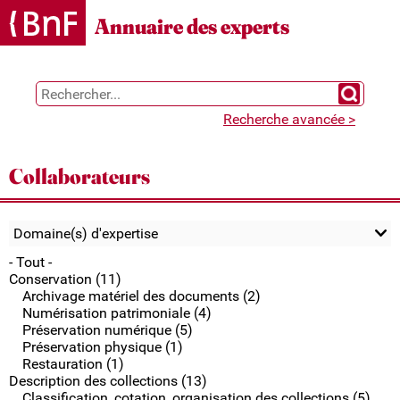
Gestion des cookies
Annuaire des experts
Chercher 
Recherche avancée >
Collaborateurs
Domaine(s) d'expertise
- Tout -
Conservation (11)
Archivage matériel des documents (2)
Numérisation patrimoniale (4)
Préservation numérique (5)
Préservation physique (1)
Restauration (1)
Description des collections (13)
Classification, cotation, organisation des collections (5)