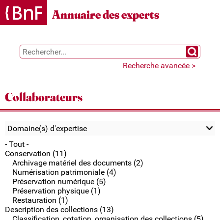
Gestion des cookies
Annuaire des experts
Chercher 
Recherche avancée >
Collaborateurs
Domaine(s) d'expertise
- Tout -
Conservation (11)
Archivage matériel des documents (2)
Numérisation patrimoniale (4)
Préservation numérique (5)
Préservation physique (1)
Restauration (1)
Description des collections (13)
Classification, cotation, organisation des collections (5)