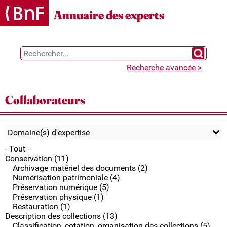
Gestion des cookies
Annuaire des experts
Chercher 
Recherche avancée >
Collaborateurs
Domaine(s) d'expertise
- Tout -
Conservation (11)
Archivage matériel des documents (2)
Numérisation patrimoniale (4)
Préservation numérique (5)
Préservation physique (1)
Restauration (1)
Description des collections (13)
Classification, cotation, organisation des collections (5)