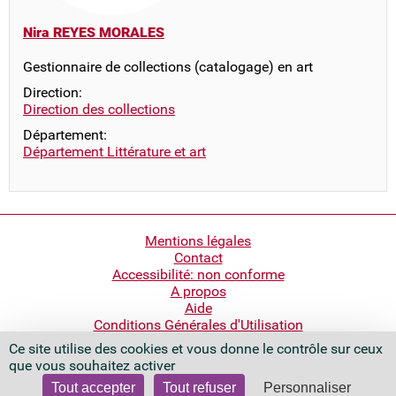
Nira REYES MORALES
Gestionnaire de collections (catalogage) en art
Direction:
Direction des collections
Département:
Département Littérature et art
Pied
Mentions légales
Contact
de
Accessibilité: non conforme
page
A propos
Aide
Conditions Générales d'Utilisation
Ce site utilise des cookies et vous donne le contrôle sur ceux
Bibliothèque nationale de France
que vous souhaitez activer
Quai François Mauriac
75706 Paris Cedex 13 - France
Tout accepter
Tout refuser
Personnaliser