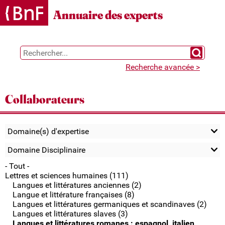
Gestion des cookies
Annuaire des experts
Chercher 
Recherche avancée >
Collaborateurs
Domaine(s) d'expertise
Domaine Disciplinaire
- Tout -
Lettres et sciences humaines (111)
Langues et littératures anciennes (2)
Langue et littérature françaises (8)
Langues et littératures germaniques et scandinaves (2)
Langues et littératures slaves (3)
Langues et littératures romanes : espagnol, italien,