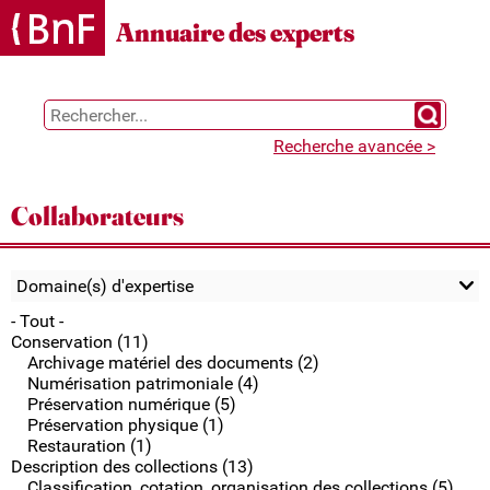
Gestion des cookies
Annuaire des experts
Chercher 
Recherche avancée >
Collaborateurs
Domaine(s) d'expertise
- Tout -
Conservation (11)
Archivage matériel des documents (2)
Numérisation patrimoniale (4)
Préservation numérique (5)
Préservation physique (1)
Restauration (1)
Description des collections (13)
Classification, cotation, organisation des collections (5)