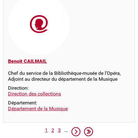
Benoit CAILMAIL
Chef du service de la Bibliothèque-musée de l’Opéra,
Adjoint au directeur du département de la Musique
Direction:
Direction des collections
Département:
Département de la Musique
Pagination
Page
Page
Page
Page suivante
Dernière page
1
2
3
…