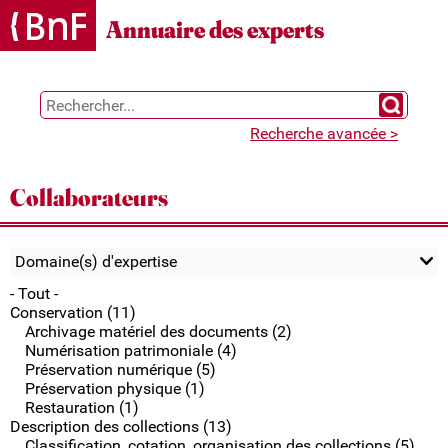
Gestion des cookies
Annuaire des experts
Chercher 
Recherche avancée >
Collaborateurs
Domaine(s) d'expertise
- Tout -
Conservation (11)
Archivage matériel des documents (2)
Numérisation patrimoniale (4)
Préservation numérique (5)
Préservation physique (1)
Restauration (1)
Description des collections (13)
Classification, cotation, organisation des collections (5)