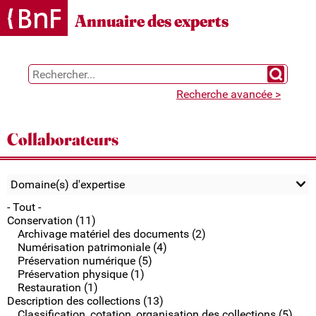
Gestion des cookies
Annuaire des experts
Chercher 
Recherche avancée >
Collaborateurs
Domaine(s) d'expertise
- Tout -
Conservation (11)
Archivage matériel des documents (2)
Numérisation patrimoniale (4)
Préservation numérique (5)
Préservation physique (1)
Restauration (1)
Description des collections (13)
Classification, cotation, organisation des collections (5)