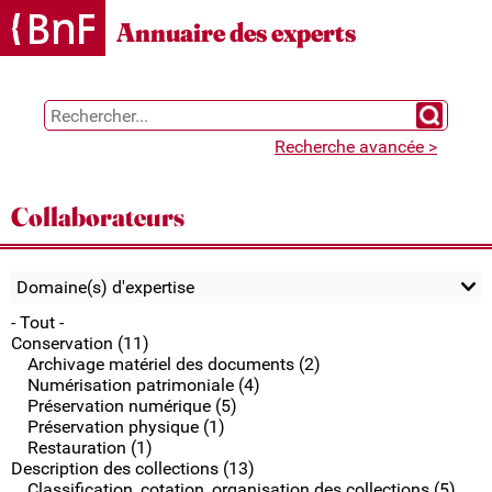
Gestion des cookies
Annuaire des experts
Chercher 
Recherche avancée >
Collaborateurs
Domaine(s) d'expertise
- Tout -
Conservation (11)
Archivage matériel des documents (2)
Numérisation patrimoniale (4)
Préservation numérique (5)
Préservation physique (1)
Restauration (1)
Description des collections (13)
Classification, cotation, organisation des collections (5)