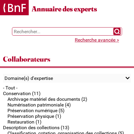
Gestion des cookies
Annuaire des experts
Chercher 
Recherche avancée >
Collaborateurs
Domaine(s) d'expertise
- Tout -
Conservation (11)
Archivage matériel des documents (2)
Numérisation patrimoniale (4)
Préservation numérique (5)
Préservation physique (1)
Restauration (1)
Description des collections (13)
Classification, cotation, organisation des collections (5)