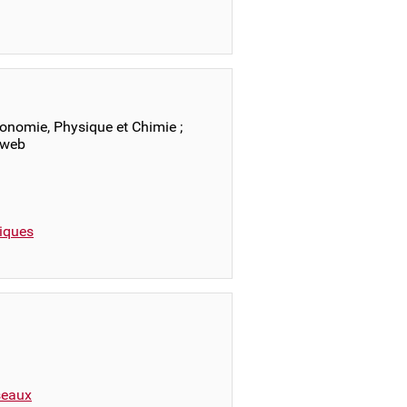
onomie, Physique et Chimie ;
 web
iques
éseaux