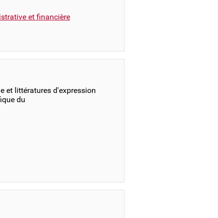
trative et financière
 et littératures d'expression
fique du