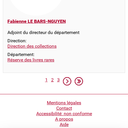
Fabienne LE BARS-NGUYEN
Adjoint du directeur du département
Direction:
Direction des collections
Département:
Réserve des livres rares
Pagination
Page
Page
Page
Page suivante
Dernière page
1
2
3
Pied
Mentions légales
Contact
de
Accessibilité: non conforme
page
A propos
Aide