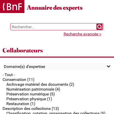
Gestion des cookies
Annuaire des experts
Chercher 
Recherche avancée >
Collaborateurs
Domaine(s) d'expertise
- Tout -
Conservation (11)
Archivage matériel des documents (2)
Numérisation patrimoniale (4)
Préservation numérique (5)
Préservation physique (1)
Restauration (1)
Description des collections (13)
Classification, cotation, organisation des collections (5)