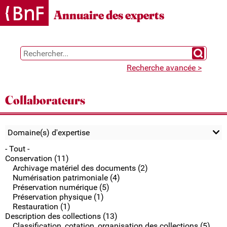
Gestion des cookies
Annuaire des experts
Chercher 
Recherche avancée >
Collaborateurs
Domaine(s) d'expertise
- Tout -
Conservation (11)
Archivage matériel des documents (2)
Numérisation patrimoniale (4)
Préservation numérique (5)
Préservation physique (1)
Restauration (1)
Description des collections (13)
Classification, cotation, organisation des collections (5)