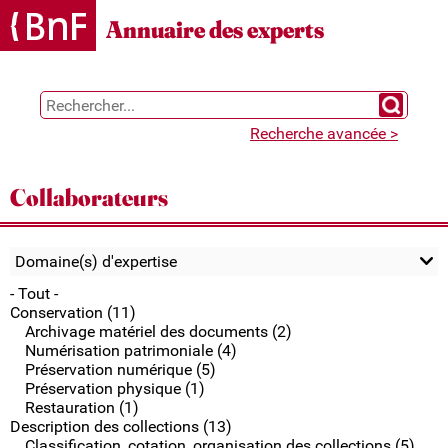
Gestion des cookies
Annuaire des experts
Chercher 
Recherche avancée >
Collaborateurs
Domaine(s) d'expertise
- Tout -
Conservation (11)
Archivage matériel des documents (2)
Numérisation patrimoniale (4)
Préservation numérique (5)
Préservation physique (1)
Restauration (1)
Description des collections (13)
Classification, cotation, organisation des collections (5)