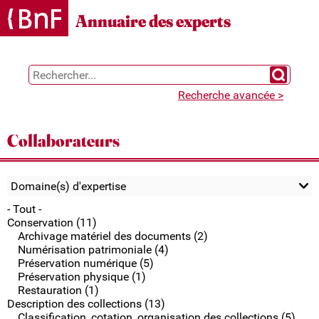
Gestion des cookies
Annuaire des experts
Chercher 
Recherche avancée >
Collaborateurs
Domaine(s) d'expertise
- Tout -
Conservation (11)
Archivage matériel des documents (2)
Numérisation patrimoniale (4)
Préservation numérique (5)
Préservation physique (1)
Restauration (1)
Description des collections (13)
Classification, cotation, organisation des collections (5)