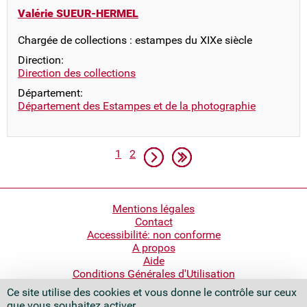
Valérie SUEUR-HERMEL
Chargée de collections : estampes du XIXe siècle
Direction:
Direction des collections
Département:
Département des Estampes et de la photographie
Pagination
Page
Page
Page suivante
Dernière page
1
2
Pied
Mentions légales
Contact
de
Accessibilité: non conforme
page
A propos
Aide
Conditions Générales d'Utilisation
Ce site utilise des cookies et vous donne le contrôle sur ceux
Bibliothèque nationale de France
que vous souhaitez activer