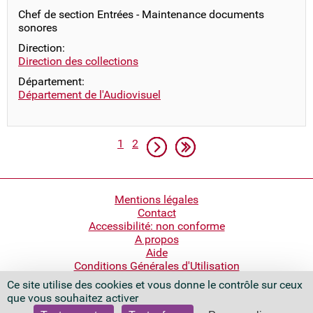
Chef de section Entrées - Maintenance documents
sonores
Direction:
Direction des collections
Département:
Département de l'Audiovisuel
Pagination
Page
Page
Page suivante
Dernière page
1
2
Pied
Mentions légales
Contact
de
Accessibilité: non conforme
page
A propos
Aide
Conditions Générales d'Utilisation
Ce site utilise des cookies et vous donne le contrôle sur ceux
Bibliothèque nationale de France
que vous souhaitez activer
Quai François Mauriac