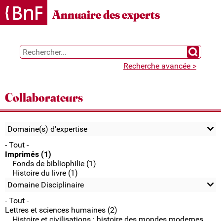
Gestion des cookies
Annuaire des experts
Chercher 
Recherche avancée >
Collaborateurs
Domaine(s) d'expertise
- Tout -
Imprimés (1)
Fonds de bibliophilie (1)
Histoire du livre (1)
Domaine Disciplinaire
- Tout -
Lettres et sciences humaines (2)
Histoire et civilisations : histoire des mondes modernes,