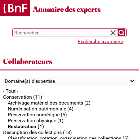
Annuaire des experts
Chercher 
Réinitialiser l
Recherche avancée >
Collaborateurs
Domaine(s) d'expertise
- Tout -
Conservation (11)
Archivage matériel des documents (2)
Numérisation patrimoniale (4)
Préservation numérique (5)
Préservation physique (1)
Restauration (1)
Description des collections (13)
Classification, cotation, organisation des collections (5)