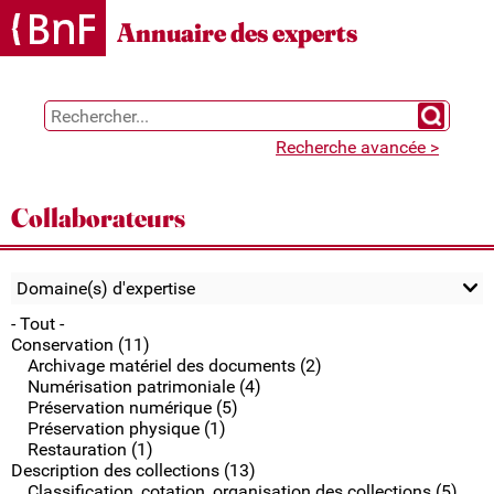
Gestion des cookies
Annuaire des experts
Chercher 
Recherche avancée >
Collaborateurs
Domaine(s) d'expertise
- Tout -
Conservation (11)
Archivage matériel des documents (2)
Numérisation patrimoniale (4)
Préservation numérique (5)
Préservation physique (1)
Restauration (1)
Description des collections (13)
Classification, cotation, organisation des collections (5)