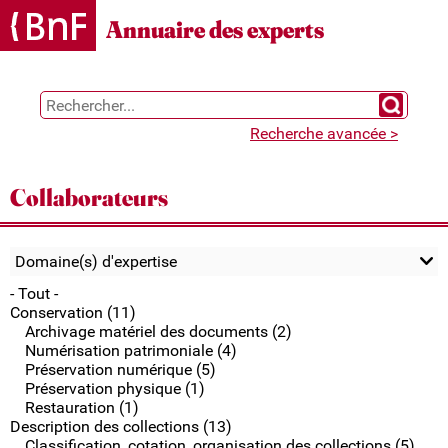
Gestion des cookies
Annuaire des experts
Chercher 
Recherche avancée >
Collaborateurs
Domaine(s) d'expertise
- Tout -
Conservation (11)
Archivage matériel des documents (2)
Numérisation patrimoniale (4)
Préservation numérique (5)
Préservation physique (1)
Restauration (1)
Description des collections (13)
Classification, cotation, organisation des collections (5)