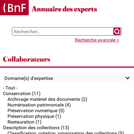
Gestion des cookies
Annuaire des experts
Chercher 
Recherche avancée >
Collaborateurs
Domaine(s) d'expertise
- Tout -
Conservation (11)
Archivage matériel des documents (2)
Numérisation patrimoniale (4)
Préservation numérique (5)
Préservation physique (1)
Restauration (1)
Description des collections (13)
Classification, cotation, organisation des collections (5)